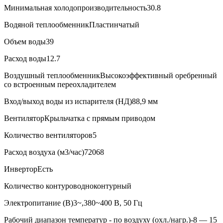
Минимальная холодопроизводительность
30.8
Водяной теплообменник
Пластинчатый
Объем воды
39
Расход воды
12.7
Воздушный теплообменник
Высокоэффективный оребренный
со встроенным переохладителем
Вход/выход воды из испарителя (НД)
88,9 мм
Вентилятор
Крыльчатка с прямым приводом
Количество вентиляторов
5
Расход воздуха (м3/час)
72068
Инвертор
Есть
Количество контуров
одноконтурный
Электропитание (В)
3~,380~400 В, 50 Гц
Рабочий диапазон температур - по воздуху (охл./нагр.)
-8 — 15