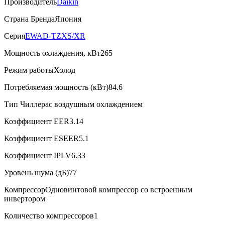
Производитель
Daikin
Страна Бренда
Япония
Серия
EWAD-TZXS/XR
Мощность охлаждения, кВт
265
Режим работы
Холод
Потребляемая мощность (кВт)
84.6
Тип Чиллера
с воздушным охлаждением
Коэффициент EER
3.14
Коэффициент ESEER
5.1
Коэффициент IPLV
6.33
Уровень шума (дБ)
77
Компрессор
Одновинтовой компрессор со встроенным
инвертором
Количество компрессоров
1