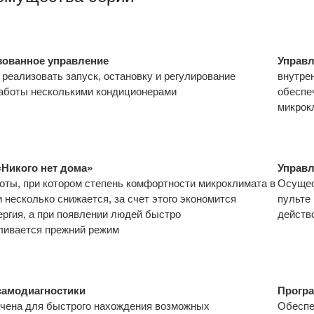
зованное управление
Управл
реализовать запуск, остановку и регулирование
внутре
аботы несколькими кондиционерами
обеспе
микрок
Никого нет дома»
Управл
оты, при котором степень комфортности микроклимата в
Осущес
 несколько снижается, за счет этого экономится
пульте
ергия, а при появлении людей быстро
действ
ливается прежний режим
самодиагностики
Програ
чена для быстрого нахождения возможных
Обеспе