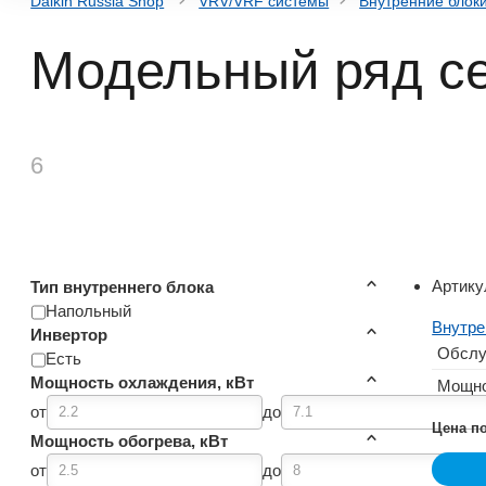
Daikin Russia Shop
VRV/VRF системы
Внутренние блок
Модельный ряд се
6
Артику
Тип внутреннего блока
Напольный
Внутре
Инвертор
Обслу
Есть
Мощность охлаждения, кВт
Мощно
от
до
Цена п
Мощность обогрева, кВт
от
до