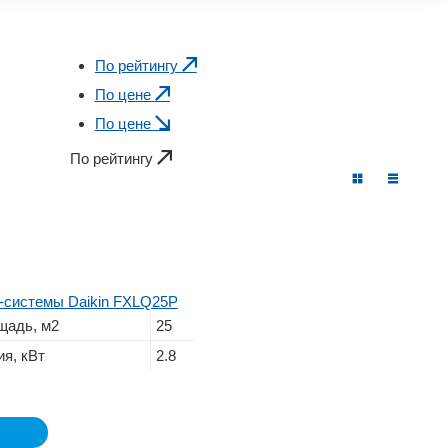
По рейтингу
По цене
По цене
По рейтингу
-системы Daikin FXLQ25P
щадь, м2
25
я, кВт
2.8