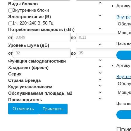
Виды блоков
Артику
Внутренние блоки
Электропитание (В)
Внутре
1~, 220~240 В, 50 Гц
Обслу
Потребляемая мощность (кВт)
Мощно
от
до
Цена п
Уровень шума (дБ)
от
до
Функция самодиагностики
Артику
Хладагент (фреон)
Серия
Внутре
Страна Бренда
Обслу
Куда устанавливаем
Мощно
Обслуживаемая площадь, м2
Производитель
Цена п
Отменить
Применить
При