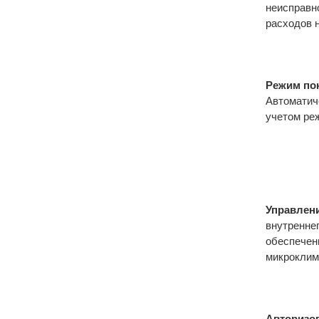
неисправн
расходов 
Режим по
Автоматич
учетом ре
Управлен
внутренне
обеспечен
микроклим
Авторизо