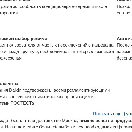
 работоспособность кондиционера во время и после
Позвол
 гарантии
соглас
ческий выбор режима
Автома
ет пользователя от частых переключений с нагрева на
После 
е и назад вручную, необходимость в которых возникает
параме
межсезонья
безопа
качества
ния Daikin подтверждены всеми регламентирующими
ми европейских климатических организаций и
атами РОСТЕСТа
Показать еще фун
с ждет бесплатная доставка по Москве,
низкие цены на продукц
сии. На нашем сайте большой выбор и вся необходимая информац