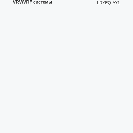
VRV/VRF системы
LRYEQ-AY1