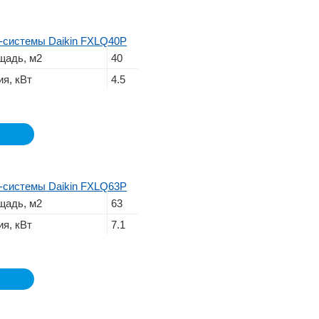
-системы Daikin FXLQ40P
щадь, м2
40
я, кВт
4.5
-системы Daikin FXLQ63P
щадь, м2
63
я, кВт
7.1