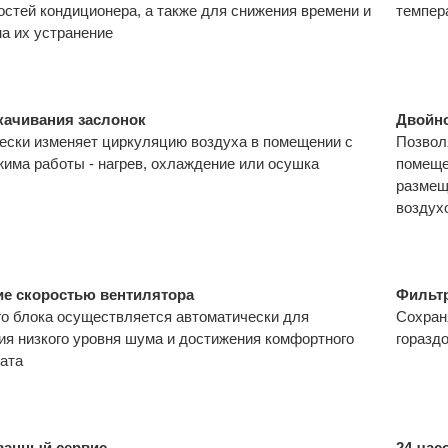
остей кондиционера, а также для снижения времени и
темпер
на их устранение
качивания заслонок
Двойно
ески изменяет циркуляцию воздуха в помещении с
Позвол
жима работы - нагрев, охлаждение или осушка
помеще
размещ
воздух
ие скоростью вентилятора
Фильт
го блока осуществляется автоматически для
Сохран
ия низкого уровня шума и достижения комфортного
горазд
ата
ванный сервис
24-час