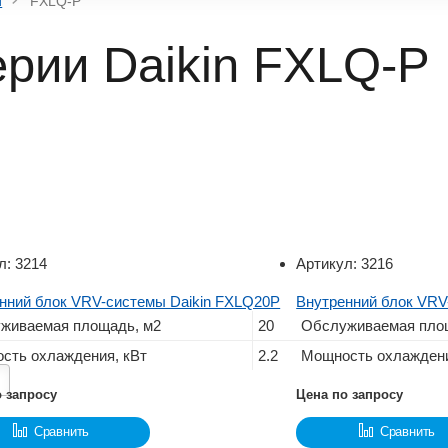
и
FXLQ-P
рии Daikin FXLQ-P
л:
3214
Артикул:
3216
нний блок VRV-системы Daikin FXLQ20P
Внутренний блок VRV
живаемая площадь, м2
20
Обслуживаемая пло
сть охлаждения, кВт
2.2
Мощность охлаждени
о запросу
Цена по запросу
Сравнить
Сравнить