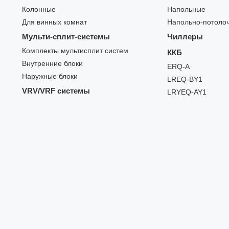
Колонные
Напольные
Для винных комнат
Напольно-потоло
Мульти-сплит-системы
Чиллеры
Комплекты мультисплит систем
ККБ
Внутренние блоки
ERQ-A
Наружные блоки
LREQ-BY1
VRV/VRF системы
LRYEQ-AY1