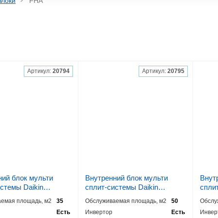
блоки
FHA
Артикул:
20794
Артикул:
20795
ний блок мульти
Внутренний блок мульти
Внут
стемы Daikin
сплит-системы Daikin
спли
9
FHA50A9
FHA6
емая площадь, м2
35
Обслуживаемая площадь, м2
50
Обслу
Есть
Инвертор
Есть
Инвер