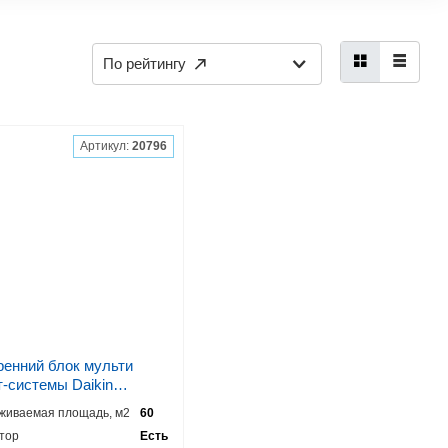
По рейтингу
Артикул:
20796
ренний блок мульти
т-системы Daikin
0A9
живаемая площадь, м2
60
тор
Есть