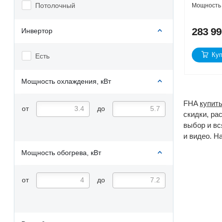
Потолочный
Мощность 
283 9
Инвертор
Куп
Есть
Мощность охлаждения, кВт
FHA
купит
от
до
скидки, ра
выбор и вс
и видео. Н
Мощность обогрева, кВт
от
до