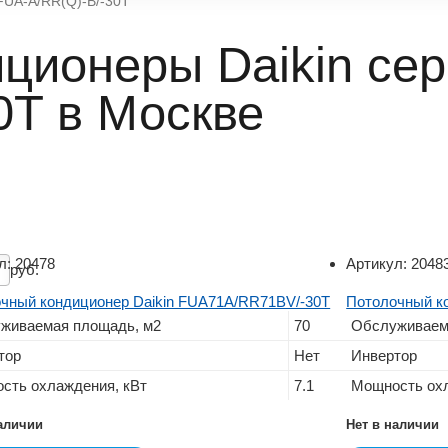
FUA-A/RR(Q)-B/-30T
ционеры Daikin се
0T в Москве
л:
20478
Артикул:
2048
руб.
чный кондиционер Daikin FUA71A/RR71BV/-30T
Потолочный к
живаемая площадь, м2
70
Обслуживаем
тор
Нет
Инвертор
сть охлаждения, кВт
7.1
Мощность охл
наличии
Нет в наличии