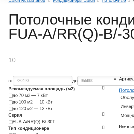
Daikin Russia Shop
Кондиционеры Daikin
Потолочные
Потолочные конди
FUA-A/RR(Q)-B/-3
10
Артику
от
до
Рекомендуемая площадь (м2)
Потоло
до 70 м2 — 7 кВт
Обслу
до 100 м2 — 10 кВт
Инвер
до 120 м2 — 12 кВт
Серия
Мощно
FUA-A/RR(Q)-B/-30T
Нет в 
Тип кондиционера