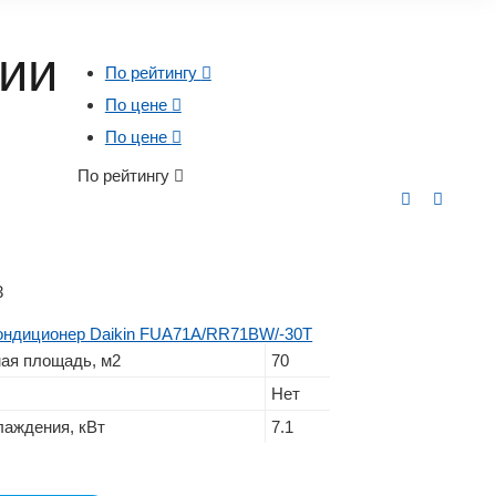
рии
По рейтингу
По цене
По цене
По рейтингу
3
ондиционер Daikin FUA71A/RR71BW/-30T
ая площадь, м2
70
Нет
аждения, кВт
7.1