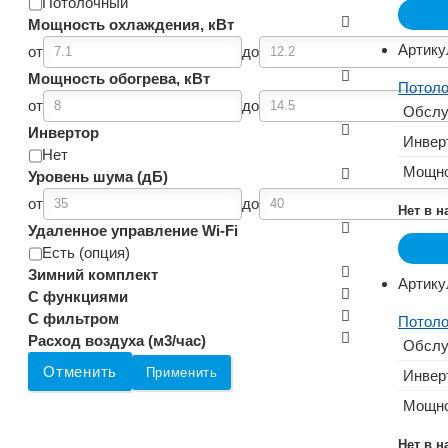
Потолочный
Мощность охлаждения, кВт
Артику
от
до
Мощность обогрева, кВт
Потоло
от
до
Обслу
Инвертор
Инвер
Нет
Мощно
Уровень шума (дБ)
от
до
Нет в 
Удаленное управление Wi-Fi
Есть (опция)
Зимний комплект
Артику
С функциями
С фильтром
Потоло
Расход воздуха (м3/час)
Обслу
Отменить
Применить
Инвер
Мощно
Нет в 