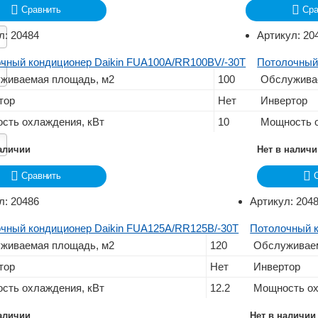
Сравнить
Сра
л:
20484
Артикул:
20
чный кондиционер Daikin FUA100A/RR100BV/-30T
Потолочный
живаемая площадь, м2
100
Обслужива
тор
Нет
Инвертор
сть охлаждения, кВт
10
Мощность о
наличии
Нет в налич
Сравнить
л:
20486
Артикул:
204
чный кондиционер Daikin FUA125A/RR125B/-30T
Потолочный к
живаемая площадь, м2
120
Обслуживаем
тор
Нет
Инвертор
сть охлаждения, кВт
12.2
Мощность ох
наличии
Нет в наличии