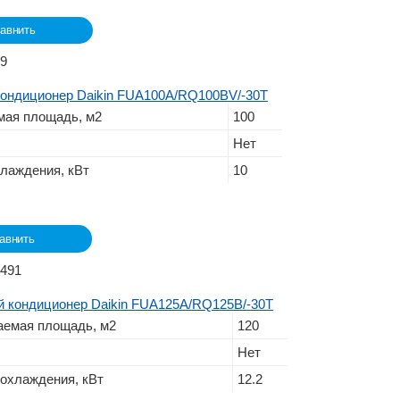
авнить
89
ондиционер Daikin FUA100A/RQ100BV/-30T
ая площадь, м2
100
Нет
лаждения, кВт
10
авнить
0491
 кондиционер Daikin FUA125A/RQ125B/-30T
емая площадь, м2
120
Нет
охлаждения, кВт
12.2