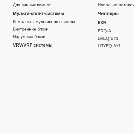
Для винных комнат
Напольно-потоло
Мульти-сплит-системы
Чиллеры
Комплекты мультисплит систем
ККБ
Внутренние блоки
ERQ-A
Наружные блоки
LREQ-BY1
VRV/VRF системы
LRYEQ-AY1