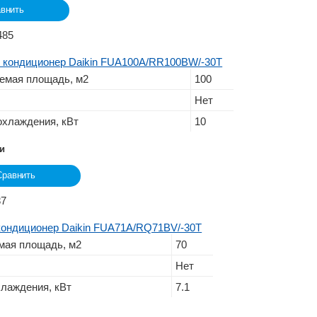
внить
485
 кондиционер Daikin FUA100A/RR100BW/-30T
емая площадь, м2
100
Нет
хлаждения, кВт
10
ии
Сравнить
87
ондиционер Daikin FUA71A/RQ71BV/-30T
ая площадь, м2
70
Нет
лаждения, кВт
7.1