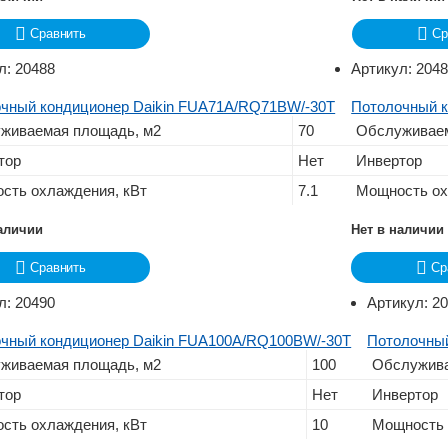
Сравнить
Ср
л:
20488
Артикул:
204
чный кондиционер Daikin FUA71A/RQ71BW/-30T
Потолочный к
живаемая площадь, м2
70
Обслуживаем
тор
Нет
Инвертор
сть охлаждения, кВт
7.1
Мощность ох
наличии
Нет в наличии
Сравнить
Ср
л:
20490
Артикул:
2
чный кондиционер Daikin FUA100A/RQ100BW/-30T
Потолочный
живаемая площадь, м2
100
Обслужива
тор
Нет
Инвертор
сть охлаждения, кВт
10
Мощность 