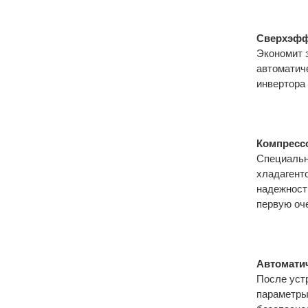
Сверхэфф
Экономит 
автоматич
инвертора 
Компресс
Специальн
хладагент
надежност
первую оч
Автомати
После уст
параметры