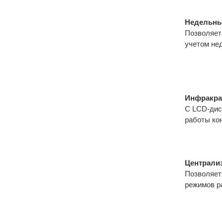
Недельны
Позволяет
учетом не
Инфракра
С LCD-дис
работы ко
Централи
Позволяет 
режимов р