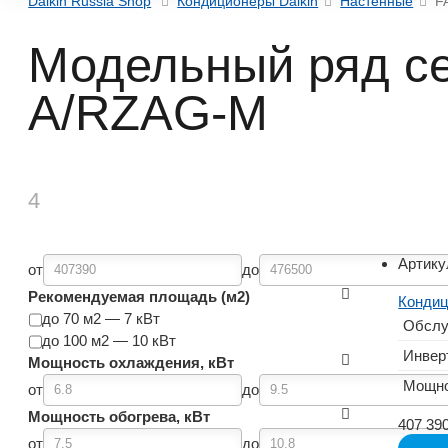
Daikin Russia Shop
Кондиционеры Daikin
Настенные
F
Модельный ряд се
A/RZAG-M
4
Артику
от
до
Рекомендуемая площадь (м2)
Кондиц
до 70 м2 — 7 кВт
Обслу
до 100 м2 — 10 кВт
Инвер
Мощность охлаждения, кВт
Мощно
от
до
Мощность обогрева, кВт
407 39
от
до