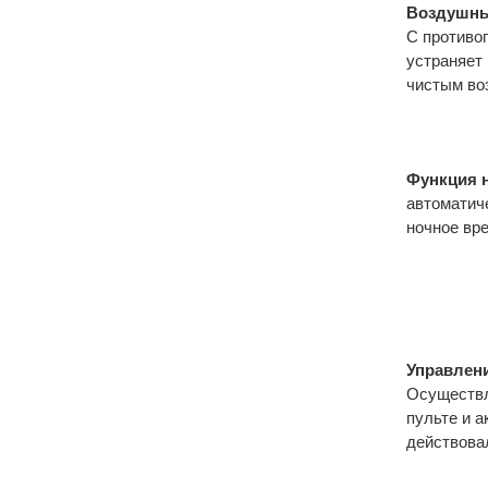
Воздушны
С противо
устраняет
чистым во
Функция 
автоматич
ночное вр
Управлен
Осуществл
пульте и а
действова