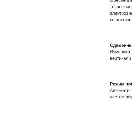
Обеспечив
точностью
электроэн
кондицион
Сдвоенны
Изменяют 
вертикали
Режим по
Автоматич
учетом ре