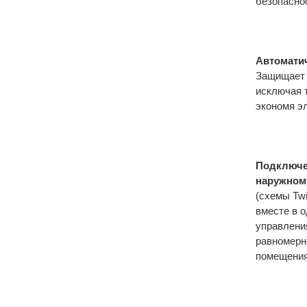
безопасно
Автоматич
Защищает 
исключая 
экономя э
Подключен
наружном
(схемы Twi
вместе в о
управлени
равномерн
помещени