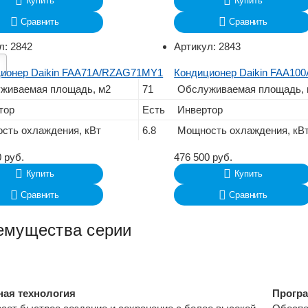
Купить
Купить
Сравнить
Сравнить
л:
2842
Артикул:
2843
ионер Daikin FAA71A/RZAG71MY1
Кондиционер Daikin FAA1
живаемая площадь, м2
71
Обслуживаемая площадь, 
тор
Есть
Инвертор
сть охлаждения, кВт
6.8
Мощность охлаждения, кВ
0
руб.
476 500
руб.
Купить
Купить
Сравнить
Сравнить
емущества серии
ная технология
Програ