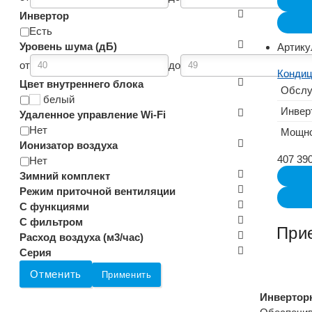
Инвертор
Есть
Уровень шума (дБ)
Артику
от
до
Кондиц
Цвет внутреннего блока
Обслу
белый
Инвер
Удаленное управление Wi-Fi
Нет
Мощно
Ионизатор воздуха
407 39
Нет
Зимний комплект
Режим приточной вентиляции
С функциями
С фильтром
При
Расход воздуха (м3/час)
Серия
Отменить
Применить
Инвертор