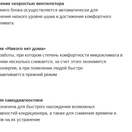
ение скоростью вентилятора
ннего блока осуществляется автоматически для
чения низкого уровня шума и достижения комфортного
лимата
я «Никого нет дома»
работы, при котором степень комфортности микроклимата в
нии несколько снижается, за счет этого экономится
оэнергия, а при появлении людей быстро
навливается прежний режим
я самодиагностики
значена для быстрого нахождения возможных
авностей кондиционера, а также для снижения времени и
ов на их устранение