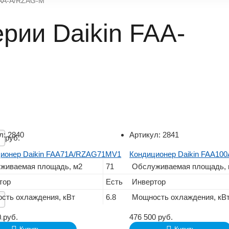
AA-A/RZAG-M
рии Daikin FAA-
л:
2840
Артикул:
2841
руб.
ионер Daikin FAA71A/RZAG71MV1
Кондиционер Daikin FAA1
живаемая площадь, м2
71
Обслуживаемая площадь, 
тор
Есть
Инвертор
сть охлаждения, кВт
6.8
Мощность охлаждения, кВ
0
руб.
476 500
руб.