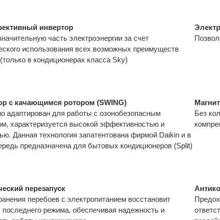
ективный инвертор
Элект
значительную часть электроэнергии за счет
Позвол
еского использования всех возможных преимуществ
(только в кондиционерах класса Sky)
ор с качающимся ротором (SWING)
Магнит
о адаптирован для работы с озонобезопасным
Без ко
ом, характеризуется высокой эффективностью и
компре
ью. Данная технология запатентована фирмой Daikin и в
ередь предназначена для бытовых кондиционеров (Split)
ческий перезапуск
Антико
ранения перебоев с электропитанием восстановит
Предох
 последнего режима, обеспечивая надежность и
ответс