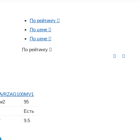
По рейтингу
По цене
По цене
По рейтингу
00A/RZAG100MV1
м2
95
Есть
т
9.5