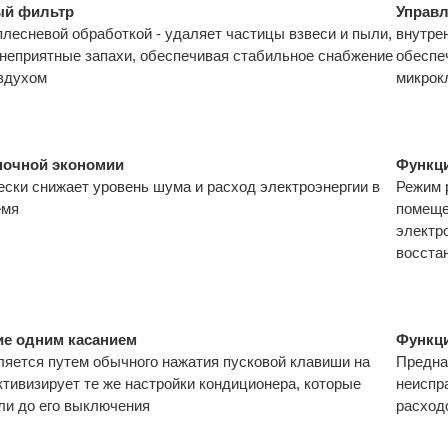
й фильтр
Управл
плесневой обработкой - удаляет частицы взвеси и пыли,
внутре
 неприятные запахи, обеспечивая стабильное снабжение
обеспе
здухом
микрок
ночной экономии
Функци
ески снижает уровень шума и расход электроэнергии в
Режим 
емя
помеще
электр
восста
ие одним касанием
Функци
яется путем обычного нажатия пусковой клавиши на
Предна
ктивизирует те же настройки кондиционера, которые
неиспр
ли до его выключения
расход