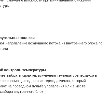
чит снижение влажности при минимальном снижении
атуры
оугольные жалюзи
ют направление воздушного потока из внутреннего блока по
нтали
й контроль температуры
яет выбрать характер изменения температуры воздуха в
нии с помощью одного из термодатчиков, который
ают на проводном пульте управления или в месте
озабора внутреннего блок