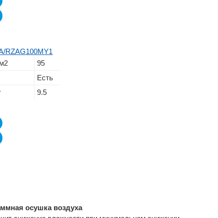
00A/RZAG100MY1
м2
95
Есть
т
9.5
ммная осушка воздуха