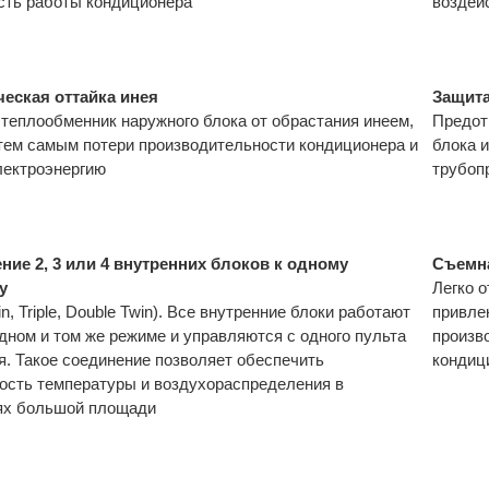
сть работы кондиционера
воздей
еская оттайка инея
Защита
теплообменник наружного блока от обрастания инеем,
Предот
тем самым потери производительности кондиционера и
блока 
лектроэнергию
трубоп
ие 2, 3 или 4 внутренних блоков к одному
Съемн
у
Легко 
n, Triple, Double Twin). Все внутренние блоки работают
привле
дном и том же режиме и управляются с одного пульта
произв
я. Такое соединение позволяет обеспечить
кондиц
ость температуры и воздухораспределения в
ях большой площади