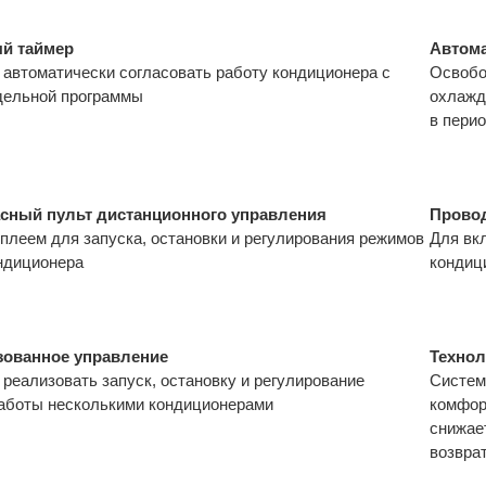
й таймер
Автом
 автоматически согласовать работу кондиционера с
Освобо
дельной программы
охлажд
в пери
сный пульт дистанционного управления
Провод
плеем для запуска, остановки и регулирования режимов
Для вк
ндиционера
кондиц
зованное управление
Технол
реализовать запуск, остановку и регулирование
Систем
аботы несколькими кондиционерами
комфор
снижае
возвра