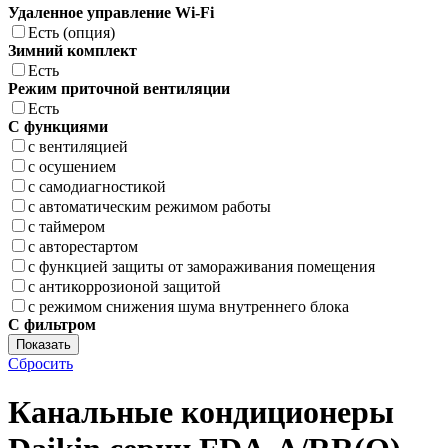
Удаленное управление Wi-Fi
Есть (опция)
Зимний комплект
Есть
Режим приточной вентиляции
Есть
С функциями
с вентиляцией
с осушением
с самодиагностикой
с автоматическим режимом работы
с таймером
с авторестартом
с функцией защиты от замораживания помещения
с антикоррозионой защитой
с режимом снижения шума внутреннего блока
С фильтром
Показать
Сбросить
Канальные кондиционеры