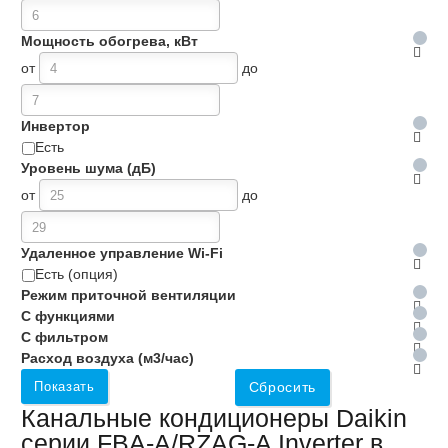
Мощность обогрева, кВт
от
до
Инвертор
Есть
Уровень шума (дБ)
от
до
Удаленное управление Wi-Fi
Есть (опция)
Режим приточной вентиляции
С функциями
С фильтром
Расход воздуха (м3/час)
Показать
Сбросить
Канальные кондиционеры Daikin
серии FBA-A/RZAG-A Inverter в