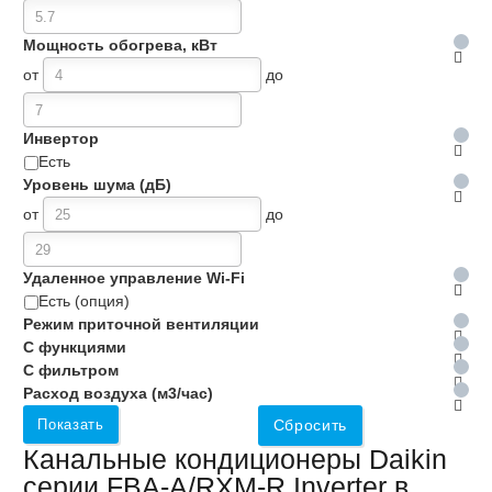
Мощность обогрева, кВт
от
до
Инвертор
Есть
Уровень шума (дБ)
от
до
Удаленное управление Wi-Fi
Есть (опция)
Режим приточной вентиляции
С функциями
С фильтром
Расход воздуха (м3/час)
Показать
Сбросить
Канальные кондиционеры Daikin
серии FBA-A/RXM-R Inverter в