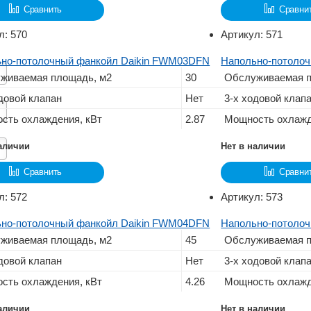
Сравнить
Сравни
л:
570
Артикул:
571
но-потолочный фанкойл Daikin FWM03DFN
Напольно-потоло
живаемая площадь, м2
30
Обслуживаемая п
довой клапан
Нет
3-х ходовой клап
сть охлаждения, кВт
2.87
Мощность охлажд
наличии
Нет в наличии
Сравнить
Сравни
л:
572
Артикул:
573
но-потолочный фанкойл Daikin FWM04DFN
Напольно-потоло
живаемая площадь, м2
45
Обслуживаемая п
довой клапан
Нет
3-х ходовой клап
сть охлаждения, кВт
4.26
Мощность охлажд
наличии
Нет в наличии