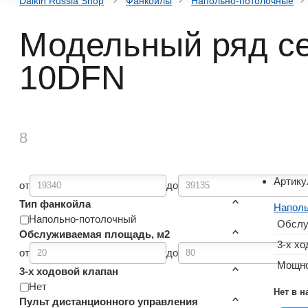
Daikin Russia Shop
Фанкойлы
Напольно-потолочные
Модельный ряд се
10DFN
8
Артику
от
до
Тип фанкойла
Наполь
Напольно-потолочный
Обслу
Обслуживаемая площадь, м2
3-х хо
от
до
Мощно
3-х ходовой клапан
Нет
Нет в 
Пульт дистанционного управления