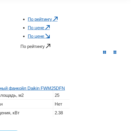
По рейтингу
По цене
По цене
По рейтингу
чный фанкойл Daikin FWM25DFN
лощадь, м2
25
ан
Нет
ения, кВт
2.38