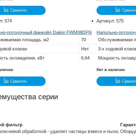
Сравнить
Сравни
л:
574
Артикул:
575
но-потолочный фанкойл Daikin FWM08DFN
Напольно-потоло
живаемая площадь, м2
70
Обслуживаемая п
довой клапан
Нет
3-х ходовой клап
сть охлаждения, кВт
6.64
Мощность охлажд
наличии
Нет в наличии
Сравнить
Сравни
емущества серии
й фильтр
Гарант
плесневой обработкой - удаляет частицы взвеси и пыли,
Оборуд