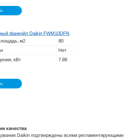
ть
чный фанкойл Daikin FWM10DFN
лощадь, м2
80
ан
Нет
ения, кВт
7.88
ть
ии качества
ования Daikin подтверждены всеми регламентирующими