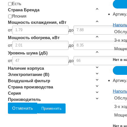
Есть
Страна Бренда
Артику
Япония
Мощность охлаждения, кВт
Наполь
от
до
Обслу
Мощность обогрева, кВт
3-х хо
от
до
Мощно
Уровень шума (дБ)
Нет в 
от
до
Наличие корпуса
Электропитание (В)
Артику
Воздушный фильтр
Страна производства
Наполь
Серия
Обслу
Производитель
3-х хо
Отменить
Применить
Мощно
Нет в 