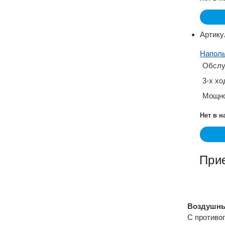
Артику
Наполь
Обслу
3-х хо
Мощно
Нет в 
При
Воздушны
С противо