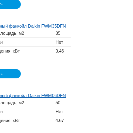
ть
чный фанкойл Daikin FWM35DFN
лощадь, м2
35
ан
Нет
ения, кВт
3.46
ть
чный фанкойл Daikin FWM06DFN
лощадь, м2
50
ан
Нет
ения, кВт
4.67