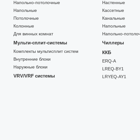
Напольно-потолочные
Настенные
Напольные
Кассетные
Потолочные
Канальные
Колонные
Напольные
Для винных комнат
Напольно-потоло
Мульти-сплит-системы
Чиллеры
Комплекты мультисплит систем
ККБ
Внутренние блоки
ERQ-A
Наружные блоки
LREQ-BY1
VRV/VRF системы
LRYEQ-AY1