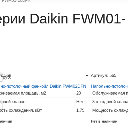
FWM01-10DFN
рии Daikin FWM01-
л:
568
Артикул:
569
руб.
но-потолочный фанкойл Daikin FWM02DFN
Напольно-потоло
живаемая площадь, м2
20
Обслуживаемая п
довой клапан
Нет
3-х ходовой клап
сть охлаждения, кВт
1.79
Мощность охлажд
наличии
Нет в наличии