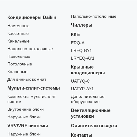
Напольно-потолочные
Кондиционеры Daikin
Чиллеры
Настенные
Кассетные
ККБ
Канальные
ERQ-A
Напольно-потолочные
LREQ-BY1
Напольные
LRYEQ-AY1
Потолочные
Крышные
Колонные
кондиционеры
Для винных комнат
UATYQ-C
Мульти-сплит-системы
UATYP-AY1
Комплекты мультисплит
Дополнительное
систем
оборудование
Внутренние блоки
Вентиляционные
установки
Наружные блоки
VRV/VRF системы
Очистители воздуха
Наружные блоки
Контакты