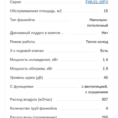
Серия
FWL01-10FV
Обслуживаемая площадь, м2
15
Тип фанкойла
Напольно-
потолочный
Дренажный поддон в комплекте
Нет
Режим работы
Тепло-холод
3-х ходовой клапан
Есть
Мощность охлаждения, кВт
1.4
Мощность обогрева, кВт
1.9
Уровень шума (дБ)
45
С функциями
с вентиляцией,
с осушением
Расход воздуха (м3/час)
307
Количество труб фанкойла
4
Расход воды (охлаждение)
250