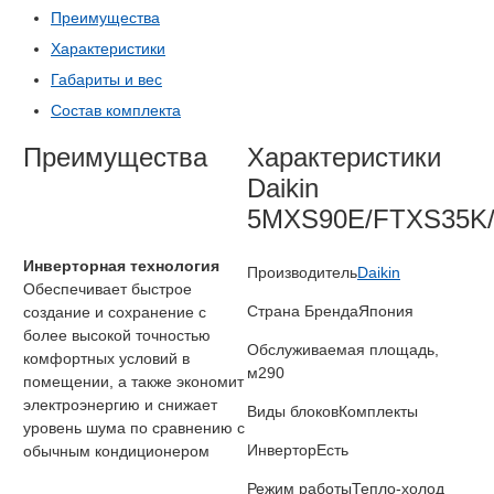
Преимущества
Характеристики
Габариты и вес
Состав комплекта
Преимущества
Характеристики
Daikin
5MXS90E/FTXS35K
Инверторная технология
Производитель
Daikin
Обеспечивает быстрое
Страна Бренда
Япония
создание и сохранение с
более высокой точностью
Обслуживаемая площадь,
комфортных условий в
м2
90
помещении, а также экономит
электроэнергию и снижает
Виды блоков
Комплекты
уровень шума по сравнению с
Инвертор
Есть
обычным кондиционером
Режим работы
Тепло-холод