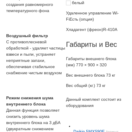
белый
создания равномерного
температурного фона
Удаленное управление Wi-
Fi
Есть (опция)
Хладагент (фреон)
R-410A
Воздушный фильтр
С противоплесневой
Габариты и Вес
обработкой - удаляет частицы
взвеси и пыли, устраняет
Габариты внешнего блока
неприятные запахи,
(мм)
770 × 900 × 320
обеспечивая стабильное
снабжение чистым воздухом
Вес внешнего блока
73 кг
Вес общий (кг.)
73 кг
Режим снижения шума
Данный комплект состоит из
внутреннего блока
оборудования
Данная функция позволяет
снизить уровень шума
внутреннего блока на 3 дБА
(двукратным снижением
Daikin 5MXS90E
Артикул: