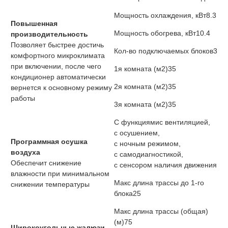
Мощность охлаждения, кВт
8.3
Повышенная
Мощность обогрева, кВт
10.4
производительность
Позволяет быстрее достичь
Кол-во подключаемых блоков
3
комфортного микроклимата
при включении, после чего
1я комната (м2)
35
кондиционер автоматически
2я комната (м2)
35
вернется к основному режиму
работы
3я комната (м2)
35
С функциями
с вентиляцией,
с осушением,
Программная осушка
с ночным режимом,
воздуха
с самодиагностикой,
Обеспечит снижение
с сенсором наличия движения
влажности при минимальном
Макс длина трассы до 1-го
снижении температуры
блока
25
Макс длина трассы (общая)
(м)
75
Широкоугольные жалюзи