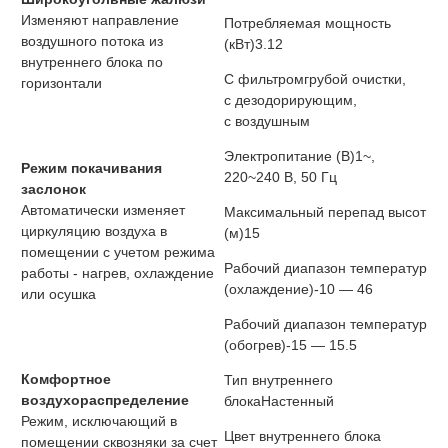
Изменяют направление
Потребляемая мощность
воздушного потока из
(кВт)
3.12
внутреннего блока по
С фильтром
грубой очистки,
горизонтали
с дезодорирующим,
с воздушным
Электропитание (В)
1~,
Режим покачивания
220~240 В, 50 Гц
заслонок
Автоматически изменяет
Максимальный перепад высот
циркуляцию воздуха в
(м)
15
помещении с учетом режима
Рабочий диапазон температур
работы - нагрев, охлаждение
(охлаждение)
-10 — 46
или осушка
Рабочий диапазон температур
(обогрев)
-15 — 15.5
Комфортное
Тип внутреннего
воздухораспределение
блока
Настенный
Режим, исключающий в
Цвет внутреннего блока
помещении сквозняки за счет