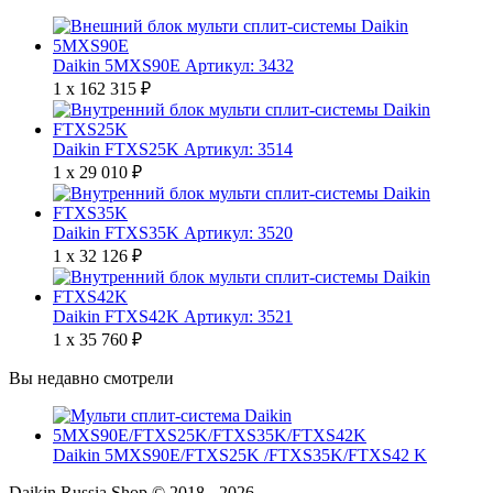
Daikin 5MXS90E
Артикул: 3432
1 x
162 315
₽
Daikin FTXS25K
Артикул: 3514
1 x
29 010
₽
Daikin FTXS35K
Артикул: 3520
1 x
32 126
₽
Daikin FTXS42K
Артикул: 3521
1 x
35 760
₽
Вы недавно смотрели
Daikin 5MXS90E/FTXS25K /FTXS35K/FTXS42 K
Daikin Russia Shop © 2018 - 2026