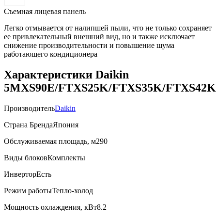
Съемная лицевая панель
Легко отмывается от налипшей пыли, что не только сохраняет
ее привлекательный внешний вид, но и также исключает
снижение производительности и повышение шума
работающего кондиционера
Характеристики Daikin
5MXS90E/FTXS25K/FTXS35K/FTXS42K
Производитель
Daikin
Страна Бренда
Япония
Обслуживаемая площадь, м2
90
Виды блоков
Комплекты
Инвертор
Есть
Режим работы
Тепло-холод
Мощность охлаждения, кВт
8.2