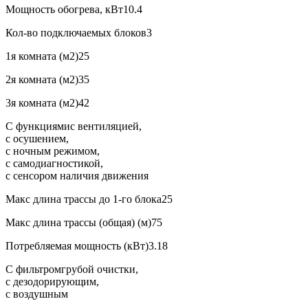
Мощность обогрева, кВт
10.4
Кол-во подключаемых блоков
3
1я комната (м2)
25
2я комната (м2)
35
3я комната (м2)
42
С функциями
с вентиляцией,
с осушением,
с ночным режимом,
с самодиагностикой,
с сенсором наличия движения
Макс длина трассы до 1-го блока
25
Макс длина трассы (общая) (м)
75
Потребляемая мощность (кВт)
3.18
С фильтром
грубой очистки,
с дезодорирующим,
с воздушным