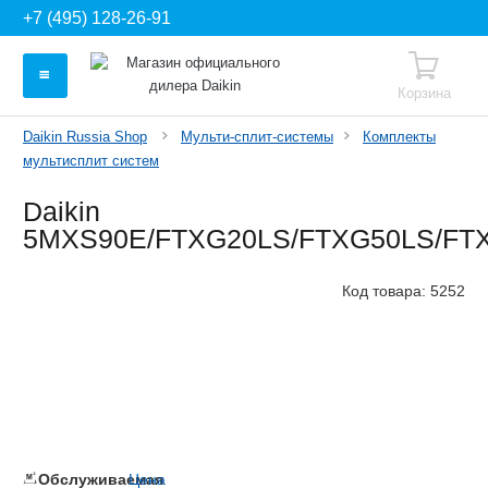
+7 (495) 128-26-91
Корзина
Daikin Russia Shop
Мульти-сплит-системы
Комплекты
мультисплит систем
Daikin
5MXS90E/FTXG20LS/FTXG50LS/FT
Код товара:
5252
Обслуживаемая
Цена