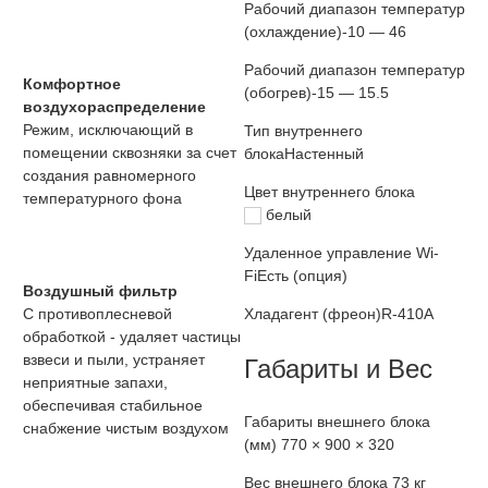
Рабочий диапазон температур
(охлаждение)
-10 — 46
Рабочий диапазон температур
Комфортное
(обогрев)
-15 — 15.5
воздухораспределение
Режим, исключающий в
Тип внутреннего
помещении сквозняки за счет
блока
Настенный
создания равномерного
Цвет внутреннего блока
температурного фона
белый
Удаленное управление Wi-
Fi
Есть (опция)
Воздушный фильтр
С противоплесневой
Хладагент (фреон)
R-410A
обработкой - удаляет частицы
взвеси и пыли, устраняет
Габариты и Вес
неприятные запахи,
обеспечивая стабильное
Габариты внешнего блока
снабжение чистым воздухом
(мм)
770 × 900 × 320
Вес внешнего блока
73 кг