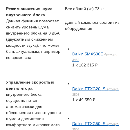
Режим снижения шума
Вес общий (кг.)
73 кг
внутреннего блока
Данная функция позволяет
Данный комплект состоит из
снизить уровень шума
оборудования
внутреннего блока на 3 дБА
(двукратным снижением
мощности звука), что может
быть актуальным, например,
Daikin 5MXS90E
Артикул:
во время сна
3432
1 x
162 315
₽
Управление скоростью
вентилятора
Daikin FTXG20LS
Артикул:
внутреннего блока
3503
1 x
49 550
₽
осуществляется
автоматически для
обеспечения низкого уровня
шума и достижения
Daikin FTXG50LS
Артикул:
комфортного микроклимата
3506