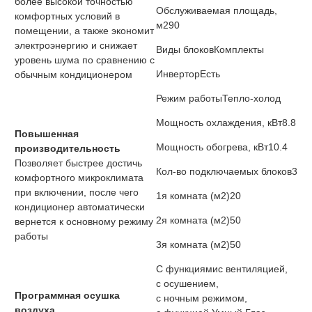
более высокой точностью
Обслуживаемая площадь,
комфортных условий в
м2
90
помещении, а также экономит
электроэнергию и снижает
Виды блоков
Комплекты
уровень шума по сравнению с
Инвертор
Есть
обычным кондиционером
Режим работы
Тепло-холод
Мощность охлаждения, кВт
8.8
Повышенная
Мощность обогрева, кВт
10.4
производительность
Позволяет быстрее достичь
Кол-во подключаемых блоков
3
комфортного микроклимата
при включении, после чего
1я комната (м2)
20
кондиционер автоматически
2я комната (м2)
50
вернется к основному режиму
работы
3я комната (м2)
50
С функциями
с вентиляцией,
с осушением,
Программная осушка
с ночным режимом,
воздуха