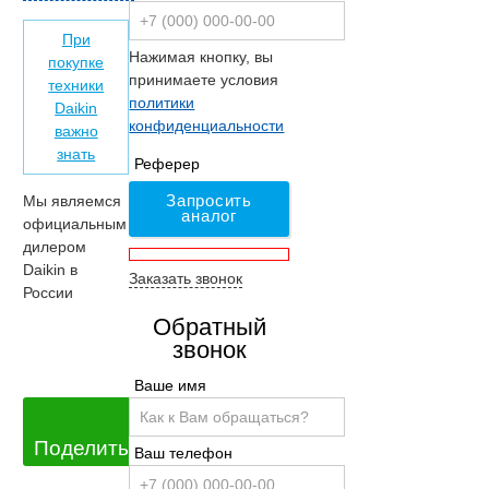
При
Нажимая кнопку, вы
покупке
принимаете условия
техники
политики
Daikin
конфиденциальности
важно
знать
Реферер
Запросить
Мы являемся
аналог
официальным
дилером
Daikin в
Заказать звонок
России
Обратный
звонок
Ваше имя
Поделиться
Ваш телефон