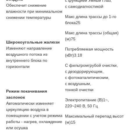
с функцией Умный Глаз,
Обеспечит снижение
с самодиагностикой
влажности при минимальном
Макс длина трассы до 1-го
снижении температуры
блока
25
Макс длина трассы (общая)
(м)
75
Широкоугольные жалюзи
Изменяют направление
Потребляемая мощность
воздушного потока из
(кВт)
3.18
внутреннего блока по
С фильтром
грубой очистки,
горизонтали
с дезодорирующим,
с фотокаталитическим,
с воздушным,
тонкой очистки
Режим покачивания
заслонок
Электропитание (В)
1~,
Автоматически изменяет
220~240 В, 50 Гц
циркуляцию воздуха в
помещении с учетом режима
Максимальный перепад высот
работы - нагрев, охлаждение
(м)
15
или осушка