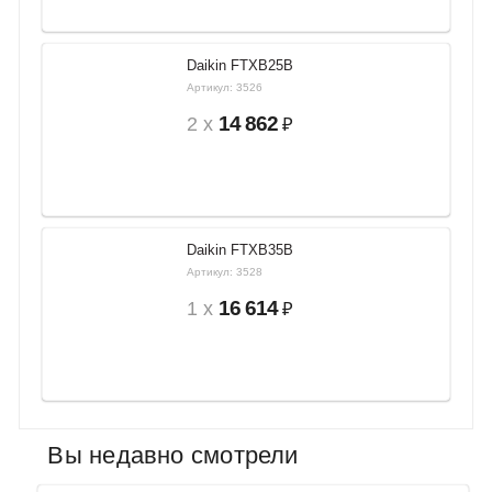
Daikin FTXB25B
Артикул: 3526
14 862
2 x
₽
Daikin FTXB35B
Артикул: 3528
16 614
1 x
₽
Вы недавно смотрели