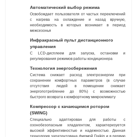
Автоматический выбор режима
Освобождает пользователя от частых переключений
с нагрева на охлаждение и назад вручную,
необходимость в которых возникает в период
межсезонья
Инфракрасный пульт дистанционного
управления
С LCD-дисплеем для запуска, остановки и
регулирования режимов работы кондиционера
Технология энергосбережения
Система снижает расход электроэнергии при
сохранении комфортных параметров (в случае
отсутствия людей в помещении снижает
энергопотребление до 80%) с возможностью
быстрого возврата к комфортному микроклимату
Компрессор с качающимся ротором
(SWING)
Специально адаптирован для работы с
озонобезопасным хладагентом, характеризуется
высокой эффективностью и надежностью. Данная
технология запатентована фирмой Daikin и в первую