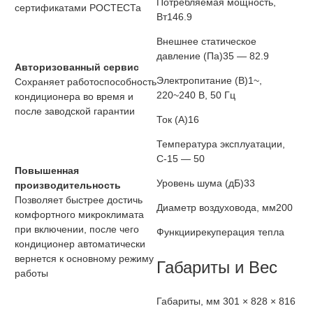
Потребляемая мощность,
сертификатами РОСТЕСТа
Вт
146.9
Внешнее статическое
давление (Па)
35 — 82.9
Авторизованный сервис
Электропитание (В)
1~,
Сохраняет работоспособность
220~240 В, 50 Гц
кондиционера во время и
после заводской гарантии
Ток (А)
16
Температура эксплуатации,
С
-15 — 50
Повышенная
Уровень шума (дБ)
33
производительность
Позволяет быстрее достичь
Диаметр воздуховода, мм
200
комфортного микроклимата
при включении, после чего
Функции
рекуперация тепла
кондиционер автоматически
вернется к основному режиму
Габариты и Вес
работы
Габариты, мм
301 × 828 × 816