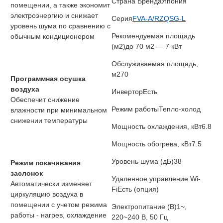
Страна Бренда
Япония
помещении, а также экономит
электроэнергию и снижает
Серия
FVA-A/RZQSG-L
уровень шума по сравнению с
Рекомендуемая площадь
обычным кондиционером
(м2)
до 70 м2 — 7 кВт
Обслуживаемая площадь,
м2
70
Программная осушка
воздуха
Инвертор
Есть
Обеспечит снижение
Режим работы
Тепло-холод
влажности при минимальном
снижении температуры
Мощность охлаждения, кВт
6.8
Мощность обогрева, кВт
7.5
Уровень шума (дБ)
38
Режим покачивания
заслонок
Удаленное управление Wi-
Автоматически изменяет
Fi
Есть (опция)
циркуляцию воздуха в
помещении с учетом режима
Электропитание (В)
1~,
работы - нагрев, охлаждение
220~240 В, 50 Гц