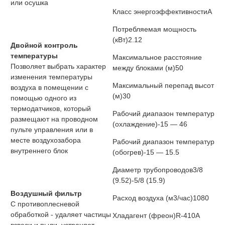
или осушка
Класс энергоэффективности
A
Потребляемая мощность
(кВт)
2.12
Двойной контроль
температуры
Максимальное расстояние
Позволяет выбрать характер
между блоками (м)
50
изменения температуры
Максимальный перепад высот
воздуха в помещении с
(м)
30
помощью одного из
термодатчиков, который
Рабочий диапазон температур
размещают на проводном
(охлаждение)
-15 — 46
пульте управления или в
месте воздухозабора
Рабочий диапазон температур
внутреннего блок
(обогрев)
-15 — 15.5
Диаметр трубопроводов
3/8
(9.52)-5/8 (15.9)
Воздушный фильтр
Расход воздуха (м3/час)
1080
С противоплесневой
обработкой - удаляет частицы
Хладагент (фреон)
R-410A