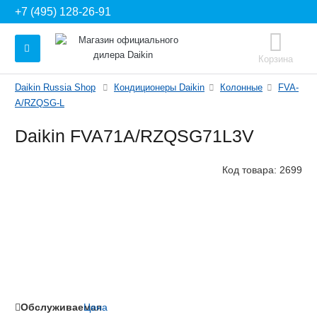
+7 (495) 128-26-91
Корзина
Daikin Russia Shop
Кондиционеры Daikin
Колонные
FVA-
A/RZQSG-L
Daikin FVA71A/RZQSG71L3V
Код товара:
2699
Обслуживаемая
Цена