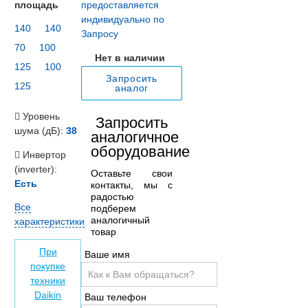
площадь
предоставляется
индивидуально по
140
140
Запросу
70
100
Нет в наличии
125
100
Запросить
125
аналог
Уровень
Запросить
шума (дБ):
38
аналогичное
оборудование
Инвертор
(inverter):
Оставьте свои
Есть
контакты, мы с
радостью
Все
подберем
аналогичный
характеристики
товар
При
Ваше имя
покупке
техники
Daikin
Ваш телефон