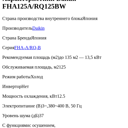
FHA125A/RQ125BW
Страна производства внутреннего блока
Япония
Производитель
Daikin
Страна Бренда
Япония
Серия
FHA-A/RQ-B
Рекомендуемая площадь (м2)
до 135 м2 — 13,5 кВт
Обслуживаемая площадь, м2
125
Режим работы
Холод
Инвертор
Нет
Мощность охлаждения, кВт
12.5
Электропитание (В)
3~,380~400 В, 50 Гц
Уровень шума (дБ)
37
С функциями
с осушением,