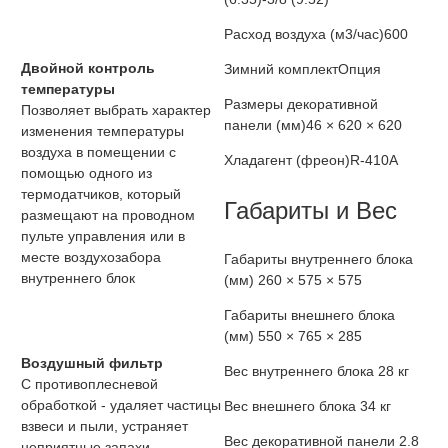
Расход воздуха (м3/час)
600
Двойной контроль
Зимний комплект
Опция
температуры
Размеры декоративной
Позволяет выбрать характер
панели (мм)
46 × 620 × 620
изменения температуры
воздуха в помещении с
Хладагент (фреон)
R-410A
помощью одного из
термодатчиков, который
Габариты и Вес
размещают на проводном
пульте управления или в
месте воздухозабора
Габариты внутреннего блока
внутреннего блок
(мм)
260 × 575 × 575
Габариты внешнего блока
(мм)
550 × 765 × 285
Воздушный фильтр
Вес внутреннего блока
28 кг
С противоплесневой
обработкой - удаляет частицы
Вес внешнего блока
34 кг
взвеси и пыли, устраняет
Вес декоративной панели
2.8
неприятные запахи,