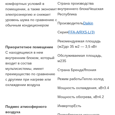
Страна производства
комфортных условий в
внутреннего блока
Чешская
помещении, а также экономит
Республика
электроэнергию и снижает
уровень шума по сравнению с
Производитель
Daikin
обычным кондиционером
Серия
FFA-A/RXS-L(3)
Рекомендуемая площадь
(м2)
до 35 м2 — 3,5 кВт
Приоритетное помещение
С находящимся в нем
Обслуживаемая площадь,
внутренним блоком, который
м2
35
входит в состав
мультисистемы, имеет
Страна Бренда
Япония
преимущество по сравнению
Режим работы
Тепло-холод
с другими при нагреве или
охлаждении воздуха
Мощность охлаждения, кВт
3.4
Мощность обогрева, кВт
4.2
Инвертор
Есть
Подмес атмосферного
воздуха
Потребляемая мощность