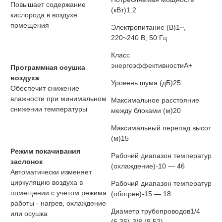
Повышает содержание
(кВт)
1.2
кислорода в воздухе
помещения
Электропитание (В)
1~,
220~240 В, 50 Гц
Класс
энергоэффективности
A+
Программная осушка
воздуха
Уровень шума (дБ)
25
Обеспечит снижение
влажности при минимальном
Максимальное расстояние
снижении температуры
между блоками (м)
20
Максимальный перепад высот
(м)
15
Режим покачивания
Рабочий диапазон температур
заслонок
(охлаждение)
-10 — 46
Автоматически изменяет
циркуляцию воздуха в
Рабочий диапазон температур
помещении с учетом режима
(обогрев)
-15 — 18
работы - нагрев, охлаждение
Диаметр трубопроводов
1/4
или осушка
(6.35)-3/8 (9.52)