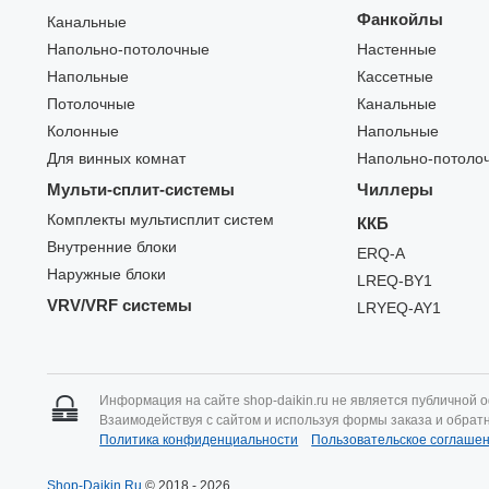
Фанкойлы
Канальные
Напольно-потолочные
Настенные
Напольные
Кассетные
Потолочные
Канальные
Колонные
Напольные
Для винных комнат
Напольно-потоло
Мульти-сплит-системы
Чиллеры
Комплекты мультисплит систем
ККБ
Внутренние блоки
ERQ-A
Наружные блоки
LREQ-BY1
VRV/VRF системы
LRYEQ-AY1
Информация на сайте shop-daikin.ru не является публичной 
Взаимодействуя с сайтом и используя формы заказа и обрат
Политика конфиденциальности
Пользовательское соглаше
Shop-Daikin.Ru
© 2018 - 2026