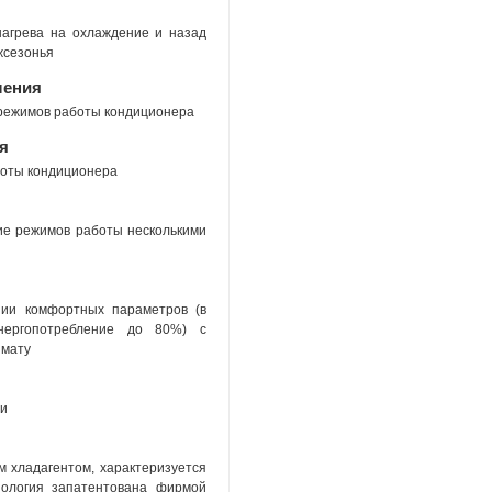
нагрева на охлаждение и назад
жсезонья
ления
 режимов работы кондиционера
я
боты кондиционера
ние режимов работы несколькими
нии комфортных параметров (в
нергопотребление до 80%) с
имату
ти
 хладагентом, характеризуется
нология запатентована фирмой