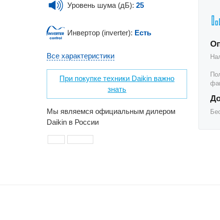
Уровень шума (дБ):
25
Инвертор (inverter):
Есть
О
Все характеристики
На
По
При покупке техники Daikin важно
фак
знать
До
Мы являемся официальным дилером
Бе
Daikin в России
с