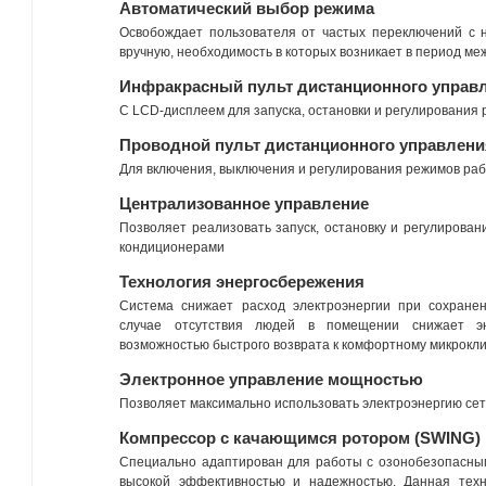
Автоматический выбор режима
Освобождает пользователя от частых переключений с 
вручную, необходимость в которых возникает в период ме
Инфракрасный пульт дистанционного управ
С LCD-дисплеем для запуска, остановки и регулирования
Проводной пульт дистанционного управлени
Для включения, выключения и регулирования режимов ра
Централизованное управление
Позволяет реализовать запуск, остановку и регулирова
кондиционерами
Технология энергосбережения
Система снижает расход электроэнергии при сохране
случае отсутствия людей в помещении снижает э
возможностью быстрого возврата к комфортному микрокл
Электронное управление мощностью
Позволяет максимально использовать электроэнергию се
Компрессор с качающимся ротором (SWING)
Специально адаптирован для работы с озонобезопасным
высокой эффективностью и надежностью. Данная тех