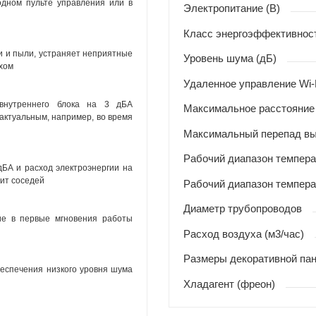
одном пульте управления или в
Электропитание (В)
Класс энергоэффективнос
и и пыли, устраняет неприятные
Уровень шума (дБ)
хом
Удаленное управление Wi-
внутреннего блока на 3 дБА
Максимальное расстояние 
 актуальным, например, во время
Максимальный перепад вы
Рабочий диапазон темпера
дБА и расход электроэнергии на
жит соседей
Рабочий диапазон темпера
Диаметр трубопроводов
ие в первые мгновения работы
Расход воздуха (м3/час)
Размеры декоративной пан
беспечения низкого уровня шума
Хладагент (фреон)