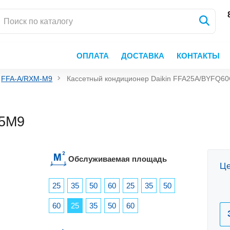
ОПЛАТА
ДОСТАВКА
КОНТАКТЫ
FFA-A/RXM-M9
Кассетный кондиционер Daikin FFA25A/BYFQ6
25M9
Обслуживаемая площадь
Це
25
35
50
60
25
35
50
60
25
35
50
60