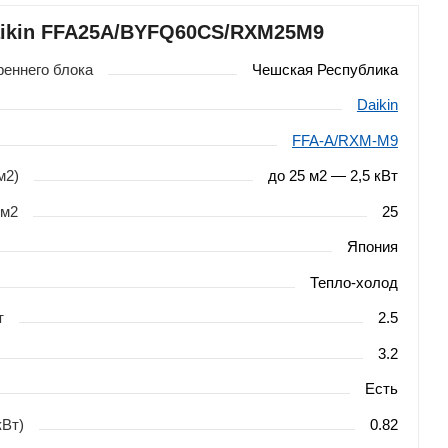
aikin FFA25A/BYFQ60CS/RXM25M9
реннего блока
Чешская Республика
Daikin
FFA-A/RXM-M9
м2)
до 25 м2 — 2,5 кВт
 м2
25
Япония
Тепло-холод
т
2.5
3.2
Есть
кВт)
0.82