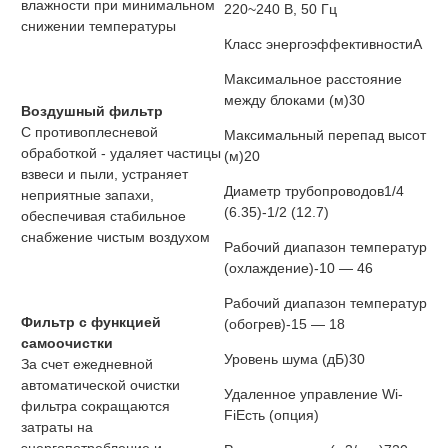
влажности при минимальном
220~240 В, 50 Гц
снижении температуры
Класс энергоэффективности
A
Максимальное расстояние
между блоками (м)
30
Воздушный фильтр
С противоплесневой
Максимальный перепад высот
обработкой - удаляет частицы
(м)
20
взвеси и пыли, устраняет
Диаметр трубопроводов
1/4
неприятные запахи,
(6.35)-1/2 (12.7)
обеспечивая стабильное
снабжение чистым воздухом
Рабочий диапазон температур
(охлаждение)
-10 — 46
Рабочий диапазон температур
Фильтр с функцией
(обогрев)
-15 — 18
самоочистки
Уровень шума (дБ)
30
За счет ежедневной
автоматической очистки
Удаленное управление Wi-
фильтра сокращаются
Fi
Есть (опция)
затраты на