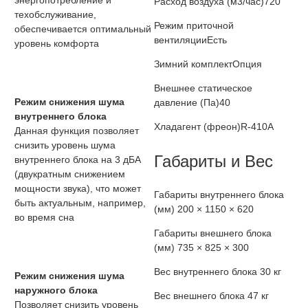
энергопотребление и
Расход воздуха (м3/час)
720
техобслуживание,
Режим приточной
обеспечивается оптимальный
вентиляции
Есть
уровень комфорта
Зимний комплект
Опция
Внешнее статическое
Режим снижения шума
давление (Па)
40
внутреннего блока
Хладагент (фреон)
R-410A
Данная функция позволяет
снизить уровень шума
Габариты и Вес
внутреннего блока на 3 дБА
(двукратным снижением
мощности звука), что может
Габариты внутреннего блока
быть актуальным, например,
(мм)
200 × 1150 × 620
во время сна
Габариты внешнего блока
(мм)
735 × 825 × 300
Вес внутреннего блока
30 кг
Режим снижения шума
наружного блока
Вес внешнего блока
47 кг
Позволяет снизить уровень