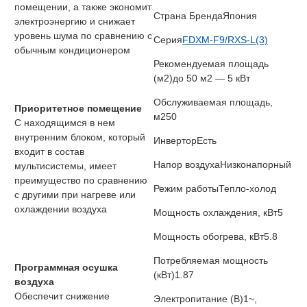
помещении, а также экономит
Страна Бренда
Япония
электроэнергию и снижает
уровень шума по сравнению с
Серия
FDXM-F9/RXS-L(3)
обычным кондиционером
Рекомендуемая площадь
(м2)
до 50 м2 — 5 кВт
Обслуживаемая площадь,
Приоритетное помещение
м2
50
С находящимся в нем
внутренним блоком, который
Инвертор
Есть
входит в состав
Напор воздуха
Низконапорный
мультисистемы, имеет
преимущество по сравнению
Режим работы
Тепло-холод
с другими при нагреве или
охлаждении воздуха
Мощность охлаждения, кВт
5
Мощность обогрева, кВт
5.8
Потребляемая мощность
Программная осушка
(кВт)
1.87
воздуха
Обеспечит снижение
Электропитание (В)
1~,