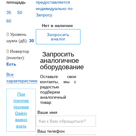
площадь
предоставляется
индивидуально по
35
50
Запросу
60
Нет в наличии
Уровень
Запросить
аналог
шума (дБ):
30
Инвертор
Запросить
(inverter):
аналогичное
Есть
оборудование
Все
Оставьте свои
характеристики
контакты, мы с
радостью
подберем
При
аналогичный
покупке
товар
техники
Ваше имя
Daikin
важно
знать
Ваш телефон