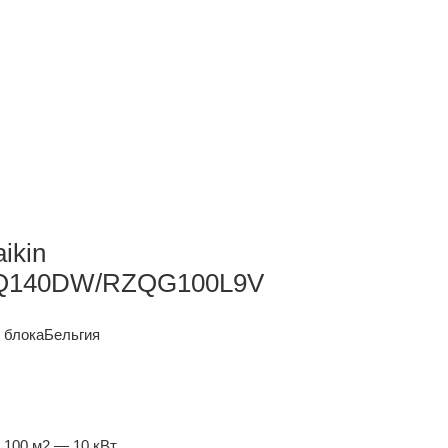
ikin
Q140DW/RZQG100L9V
 блока
Бельгия
 100 м2 — 10 кВт