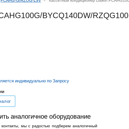
FCAHG-G/RZQG-L9V
Кассетный кондиционер Daikin FCAHG
 FCAHG100G/BYCQ140DW/RZQG100
ляется индивидуально по Запросу
ии
налог
ить аналогичное оборудование
и контакты, мы с радостью подберем аналогичный