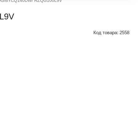
100G/BYCQ140DW/ RZQG100L9V
L9V
Код товара:
2558