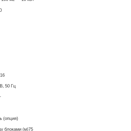
0
.16
В, 50 Гц
+
ь (опция)
у блоками (м)
75