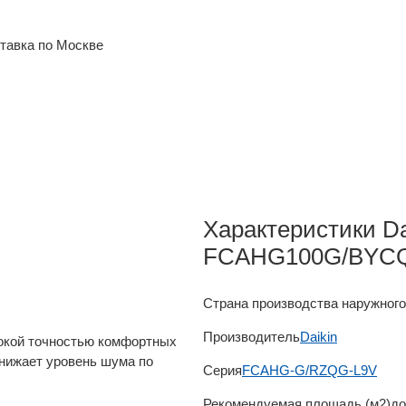
тавка по Москве
Характеристики Da
FCAHG100G/BYC
Страна производства наружного
Производитель
Daikin
сокой точностью комфортных
снижает уровень шума по
Серия
FCAHG-G/RZQG-L9V
Рекомендуемая площадь (м2)
до