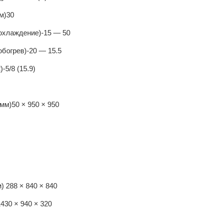
м)
30
(охлаждение)
-15 — 50
обогрев)
-20 — 15.5
)-5/8 (15.9)
(мм)
50 × 950 × 950
м)
288 × 840 × 840
1430 × 940 × 320