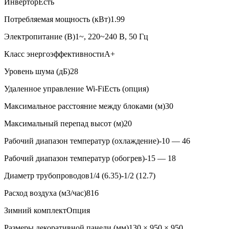
Инвертор
Есть
Потребляемая мощность (кВт)
1.99
Электропитание (В)
1~, 220~240 В, 50 Гц
Класс энергоэффективности
A+
Уровень шума (дБ)
28
Удаленное управление Wi-Fi
Есть (опция)
Максимальное расстояние между блоками (м)
30
Максимальный перепад высот (м)
20
Рабочий диапазон температур (охлаждение)
-10 — 46
Рабочий диапазон температур (обогрев)
-15 — 18
Диаметр трубопроводов
1/4 (6.35)-1/2 (12.7)
Расход воздуха (м3/час)
816
Зимний комплект
Опция
Размеры декоративной панели (мм)
130 × 950 × 950