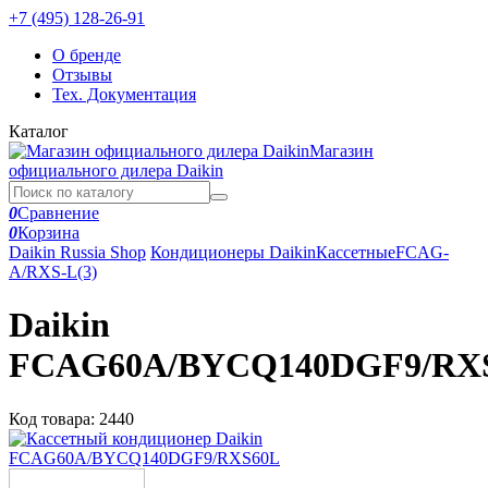
+7 (495) 128-26-91
О бренде
Отзывы
Тех. Документация
Каталог
Магазин
официального дилера Daikin
0
Сравнение
0
Корзина
Daikin Russia Shop
Кондиционеры Daikin
Кассетные
FCAG-
A/RXS-L(3)
Daikin
FCAG60A/BYCQ140DGF9/RX
Код товара:
2440