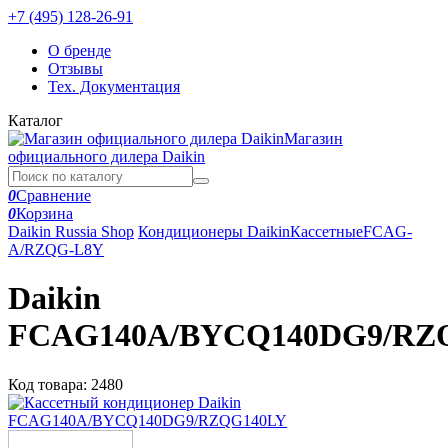
+7 (495) 128-26-91
О бренде
Отзывы
Тех. Документация
Каталог
Магазин
официального дилера Daikin
0
Сравнение
0
Корзина
Daikin Russia Shop
Кондиционеры Daikin
Кассетные
FCAG-
A/RZQG-L8Y
Daikin
FCAG140A/BYCQ140DG9/RZ
Код товара:
2480