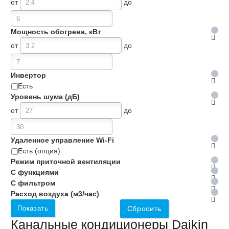
от
до
Мощность обогрева, кВт
от
до
Инвертор
Есть
Уровень шума (дБ)
от
до
Удаленное управление Wi-Fi
Есть (опция)
Режим приточной вентиляции
С функциями
С фильтром
Расход воздуха (м3/час)
Показать
Сбросить
Канальные кондиционеры Daikin